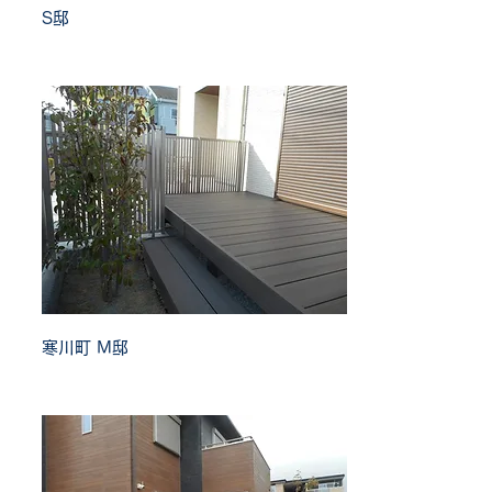
S邸
寒川町 M邸